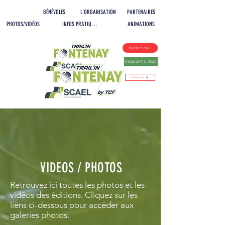
LES EPREUVES
BÉNÉVOLES
L'ORGANISATION
PARTENAIRES
PHOTOS/VIDÉOS
INFOS PRATIQUES
ANIMATIONS
INSCRIPTIONS
RESULTATS 2025
S'inscrire
VIDEOS / PHOTOS
Retrouvez ici toutes les photos et les
vidéos des éditions. Cliquez sur les
liens ci-dessous pour accéder aux
galeries photos.